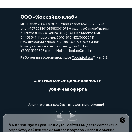
ООО «Хоккайдо клаб»
ИНН: 6501280720 ОГРН: 1166501050374 Расчётный
счет: 40702810108560001971 Название банка:Филиал
«Центральный» Банка ВТБ (ПАО) в г. Москве БИК:
044525411 Корр. счет: 30101810145250000411
Юридический адрес: 693010 Южно-Сахалинск,
Коммунистический проспект, дом 18. Тел.:
+79621546828 e-mail:Hokkaidoclub@mail.ru
Работает на эффективном ядре
Foodpicásso
ver. 3.2
Политика конфиденциальности
Публичная оферта
Акции, скидки, кэшбэк − в нашем приложении!
Мы используем куки.
Пользуясь сайтом, вы даёте согласие на
обработку файлов cookie вашего браузера и использование