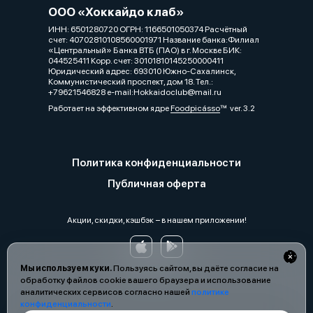
ООО «Хоккайдо клаб»
ИНН: 6501280720 ОГРН: 1166501050374 Расчётный
счет: 40702810108560001971 Название банка:Филиал
«Центральный» Банка ВТБ (ПАО) в г. Москве БИК:
044525411 Корр. счет: 30101810145250000411
Юридический адрес: 693010 Южно-Сахалинск,
Коммунистический проспект, дом 18. Тел.:
+79621546828 e-mail:Hokkaidoclub@mail.ru
Работает на эффективном ядре
Foodpicásso
ver. 3.2
Политика конфиденциальности
Публичная оферта
Акции, скидки, кэшбэк − в нашем приложении!
Мы используем куки.
Пользуясь сайтом, вы даёте согласие на
обработку файлов cookie вашего браузера и использование
аналитических сервисов согласно нашей
политике
конфиденциальности
.