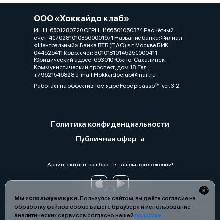
ООО «Хоккайдо клаб»
ИНН: 6501280720 ОГРН: 1166501050374 Расчётный
счет: 40702810108560001971 Название банка:Филиал
«Центральный» Банка ВТБ (ПАО) в г. Москве БИК:
044525411 Корр. счет: 30101810145250000411
Юридический адрес: 693010 Южно-Сахалинск,
Коммунистический проспект, дом 18. Тел.:
+79621546828 e-mail:Hokkaidoclub@mail.ru
Работает на эффективном ядре
Foodpicásso
ver. 3.2
Политика конфиденциальности
Публичная оферта
Акции, скидки, кэшбэк − в нашем приложении!
Мы используем куки.
Пользуясь сайтом, вы даёте согласие на
обработку файлов cookie вашего браузера и использование
аналитических сервисов согласно нашей
политике