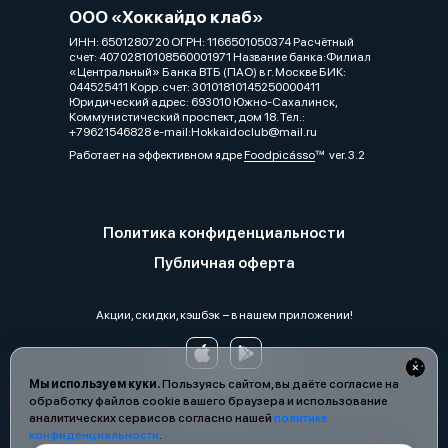
ООО «Хоккайдо клаб»
ИНН: 6501280720 ОГРН: 1166501050374 Расчётный
счет: 40702810108560001971 Название банка:Филиал
«Центральный» Банка ВТБ (ПАО) в г. Москве БИК:
044525411 Корр. счет: 30101810145250000411
Юридический адрес: 693010 Южно-Сахалинск,
Коммунистический проспект, дом 18. Тел.:
+79621546828 e-mail:Hokkaidoclub@mail.ru
Работает на эффективном ядре
Foodpicásso
ver. 3.2
Политика конфиденциальности
Публичная оферта
Акции, скидки, кэшбэк − в нашем приложении!
Мы используем куки.
Пользуясь сайтом, вы даёте согласие на
обработку файлов cookie вашего браузера и использование
аналитических сервисов согласно нашей
политике
конфиденциальности
.