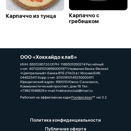
Карпаччо с
Карпаччо из тунца
гребешком
ООО «Хоккайдо клаб»
ИНН: 6501280720 ОГРН: 1166501050374 Расчётный
счет: 40702810108560001971 Название банка:Филиал
«Центральный» Банка ВТБ (ПАО) в г. Москве БИК:
044525411 Корр. счет: 30101810145250000411
Юридический адрес: 693010 Южно-Сахалинск,
Коммунистический проспект, дом 18. Тел.:
+79621546828 e-mail:Hokkaidoclub@mail.ru
Работает на эффективном ядре
Foodpicásso
ver. 3.2
Политика конфиденциальности
Публичная оферта