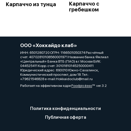
Карпаччо с
Карпаччо из тунца
гребешком
ООО «Хоккайдо клаб»
ИНН: 6501280720 ОГРН: 1166501050374 Расчётный
счет: 40702810108560001971 Название банка:Филиал
«Центральный» Банка ВТБ (ПАО) в г. Москве БИК:
044525411 Корр. счет: 30101810145250000411
Юридический адрес: 693010 Южно-Сахалинск,
Коммунистический проспект, дом 18. Тел.:
+79621546828 e-mail:Hokkaidoclub@mail.ru
Работает на эффективном ядре
Foodpicásso
ver. 3.2
Политика конфиденциальности
Публичная оферта