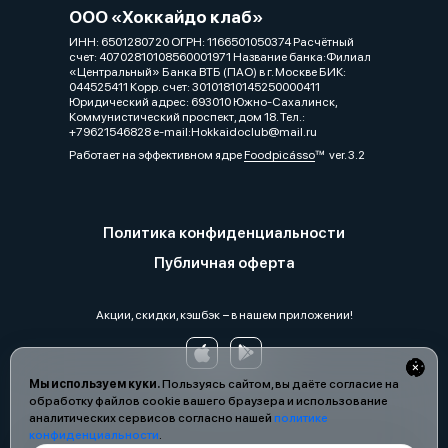
ООО «Хоккайдо клаб»
ИНН: 6501280720 ОГРН: 1166501050374 Расчётный
счет: 40702810108560001971 Название банка:Филиал
«Центральный» Банка ВТБ (ПАО) в г. Москве БИК:
044525411 Корр. счет: 30101810145250000411
Юридический адрес: 693010 Южно-Сахалинск,
Коммунистический проспект, дом 18. Тел.:
+79621546828 e-mail:Hokkaidoclub@mail.ru
Работает на эффективном ядре
Foodpicásso
ver. 3.2
Политика конфиденциальности
Публичная оферта
Акции, скидки, кэшбэк − в нашем приложении!
Мы используем куки.
Пользуясь сайтом, вы даёте согласие на
обработку файлов cookie вашего браузера и использование
аналитических сервисов согласно нашей
политике
конфиденциальности
.