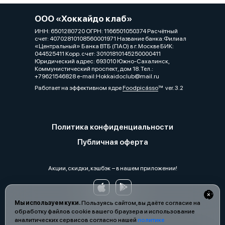
ООО «Хоккайдо клаб»
ИНН: 6501280720 ОГРН: 1166501050374 Расчётный
счет: 40702810108560001971 Название банка:Филиал
«Центральный» Банка ВТБ (ПАО) в г. Москве БИК:
044525411 Корр. счет: 30101810145250000411
Юридический адрес: 693010 Южно-Сахалинск,
Коммунистический проспект, дом 18. Тел.:
+79621546828 e-mail:Hokkaidoclub@mail.ru
Работает на эффективном ядре
Foodpicásso
ver. 3.2
Политика конфиденциальности
Публичная оферта
Акции, скидки, кэшбэк − в нашем приложении!
Мы используем куки.
Пользуясь сайтом, вы даёте согласие на
обработку файлов cookie вашего браузера и использование
аналитических сервисов согласно нашей
политике