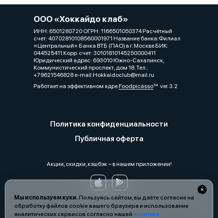
ООО «Хоккайдо клаб»
ИНН: 6501280720 ОГРН: 1166501050374 Расчётный
счет: 40702810108560001971 Название банка:Филиал
«Центральный» Банка ВТБ (ПАО) в г. Москве БИК:
044525411 Корр. счет: 30101810145250000411
Юридический адрес: 693010 Южно-Сахалинск,
Коммунистический проспект, дом 18. Тел.:
+79621546828 e-mail:Hokkaidoclub@mail.ru
Работает на эффективном ядре
Foodpicásso
ver. 3.2
Политика конфиденциальности
Публичная оферта
Акции, скидки, кэшбэк − в нашем приложении!
Мы используем куки.
Пользуясь сайтом, вы даёте согласие на
обработку файлов cookie вашего браузера и использование
аналитических сервисов согласно нашей
политике