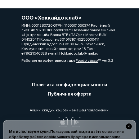
ООО «Хоккайдо клаб»
ИНН: 6501280720 ОГРН: 1166501050374 Расчётный
счет: 40702810108560001971 Название банка:Филиал
«Центральный» Банка ВТБ (ПАО) в г. Москве БИК:
044525411 Корр. счет: 30101810145250000411
Юридический адрес: 693010 Южно-Сахалинск,
Коммунистический проспект, дом 18. Тел.:
+79621546828 e-mail:Hokkaidoclub@mail.ru
Работает на эффективном ядре
Foodpicásso
ver. 3.2
Политика конфиденциальности
Публичная оферта
Акции, скидки, кэшбэк − в нашем приложении!
Мы используем куки.
Пользуясь сайтом, вы даёте согласие на
обработку файлов cookie вашего браузера и использование