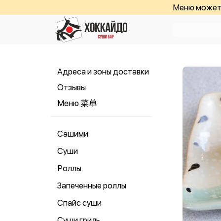
Меню может 
Адреса и зоны доставки
Отзывы
Меню 菜单
Сашими
Суши
Роллы
Запеченные роллы
Спайс суши
Суши гриль