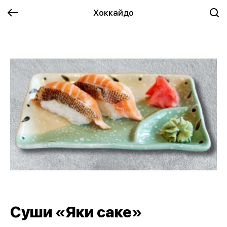
Хоккайдо
Суши «Яки саке»