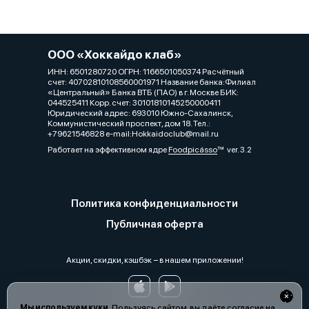
ООО «Хоккайдо клаб»
ИНН: 6501280720 ОГРН: 1166501050374 Расчётный
счет: 40702810108560001971 Название банка:Филиал
«Центральный» Банка ВТБ (ПАО) в г. Москве БИК:
044525411 Корр. счет: 30101810145250000411
Юридический адрес: 693010 Южно-Сахалинск,
Коммунистический проспект, дом 18. Тел.:
+79621546828 e-mail:Hokkaidoclub@mail.ru
Работает на эффективном ядре
Foodpicásso
ver. 3.2
Политика конфиденциальности
Публичная оферта
Акции, скидки, кэшбэк − в нашем приложении!
Мы используем куки.
Пользуясь сайтом, вы даёте согласие на