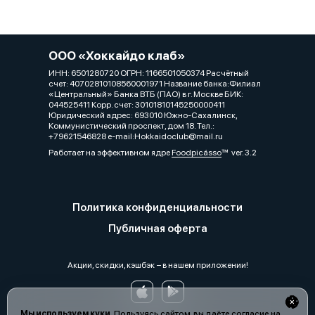
ООО «Хоккайдо клаб»
ИНН: 6501280720 ОГРН: 1166501050374 Расчётный
счет: 40702810108560001971 Название банка:Филиал
«Центральный» Банка ВТБ (ПАО) в г. Москве БИК:
044525411 Корр. счет: 30101810145250000411
Юридический адрес: 693010 Южно-Сахалинск,
Коммунистический проспект, дом 18. Тел.:
+79621546828 e-mail:Hokkaidoclub@mail.ru
Работает на эффективном ядре
Foodpicásso
ver. 3.2
Политика конфиденциальности
Публичная оферта
Акции, скидки, кэшбэк − в нашем приложении!
Мы используем куки.
Пользуясь сайтом, вы даёте согласие на